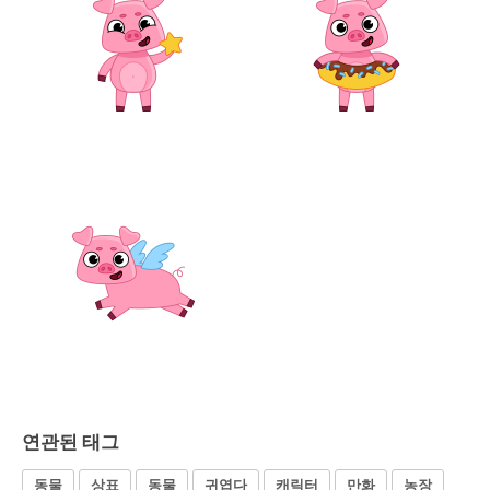
연관된 태그
동물
상표
동물
귀엽다
캐릭터
만화
농장