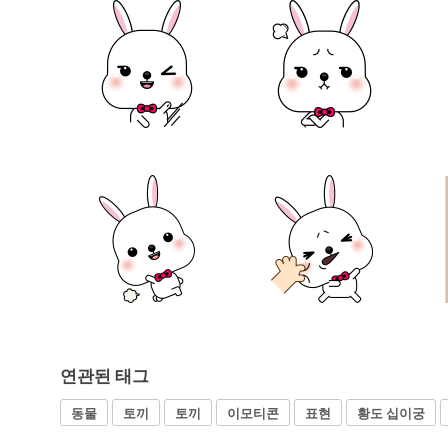
연관된 태그
동물
토끼
토끼
이모티콘
표현
황도 십이궁