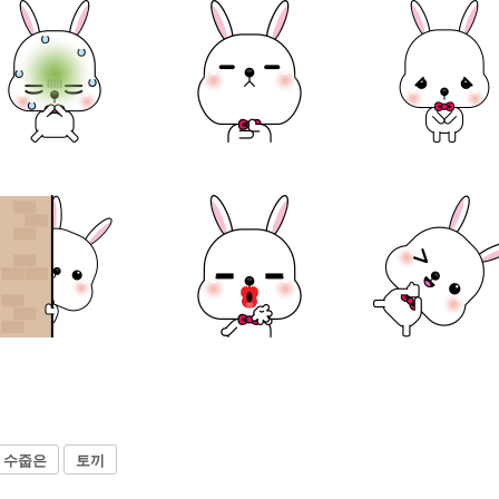
수줍은
토끼