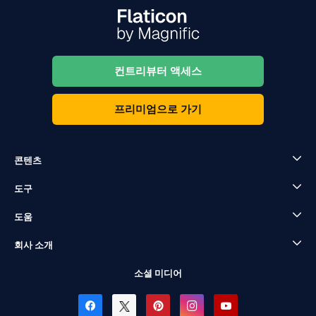
컨트리뷰터 액세스
프리미엄으로 가기
콘텐츠
도구
도움
회사 소개
소셜 미디어