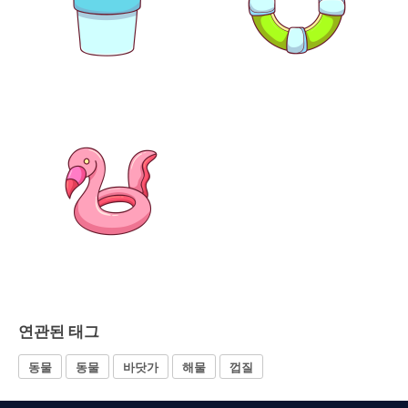
연관된 태그
동물
동물
바닷가
해물
껍질