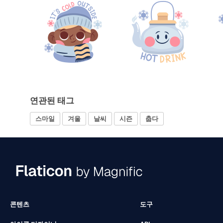
연관된 태그
스마일
겨울
날씨
시즌
춥다
콘텐츠
도구