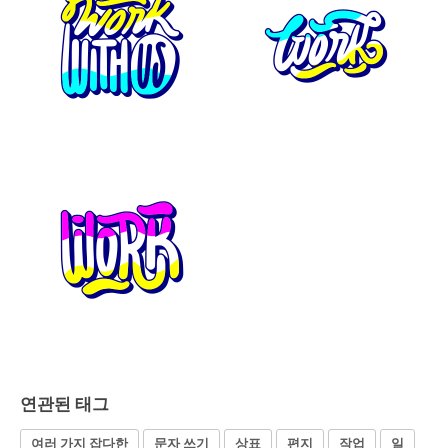
연관된 태그
여러 가지 잡다한
문자 쓰기
상표
편지
작업
일