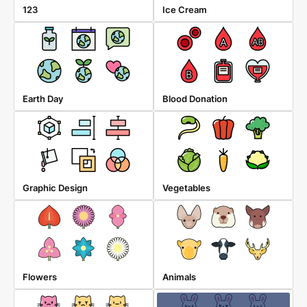
123
Ice Cream
Earth Day
Blood Donation
Graphic Design
Vegetables
Flowers
Animals