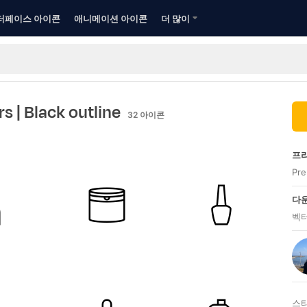
터페이스 아이콘
애니메이션 아이콘
더 많이
rs
| Black outline
32
아이콘
프리
Pr
다운
벡터
스타