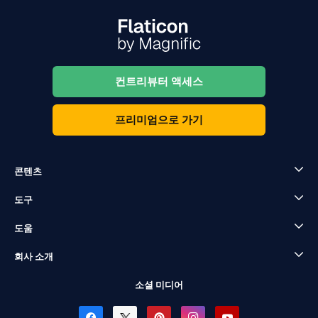
컨트리뷰터 액세스
프리미엄으로 가기
콘텐츠
도구
도움
회사 소개
소셜 미디어