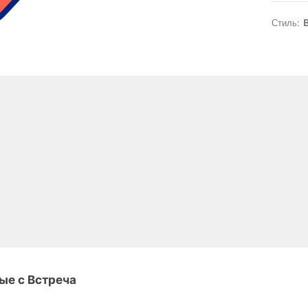
Стиль:
B
ые с Встреча