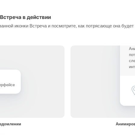
Встреча в действии
анной иконки Встреча и посмотрите, как потрясающе она будет
Ан
по
сл
ин
терфейсе
ведомлении
Анимиров