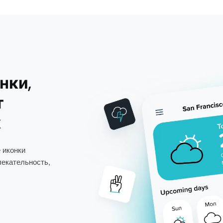
нки,
т
х
 иконки
лекательность,