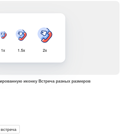
1x
1.5x
2x
ированную иконку Встреча разных размеров
 встреча