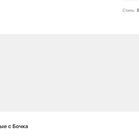
Стиль:
B
ые с Бочка