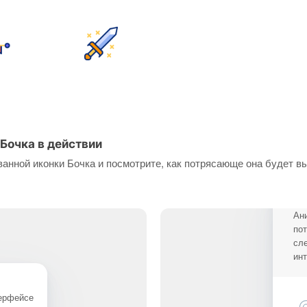
Бочка в действии
анной иконки Бочка и посмотрите, как потрясающе она будет в
Ан
по
сл
ин
терфейсе