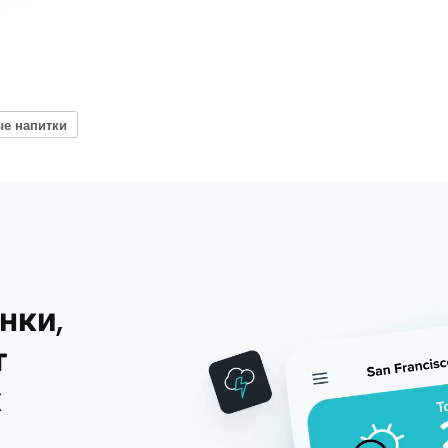
ые напитки
нки,
т
х