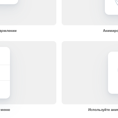
едомлении
Анимиро
 меню
Используйте ани