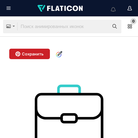
0
Сохранить