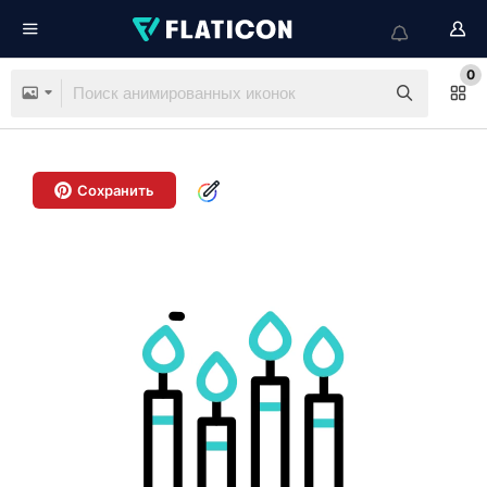
0
Сохранить