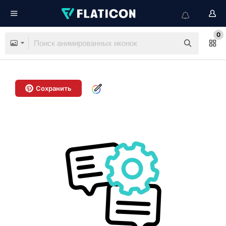
0
Сохранить