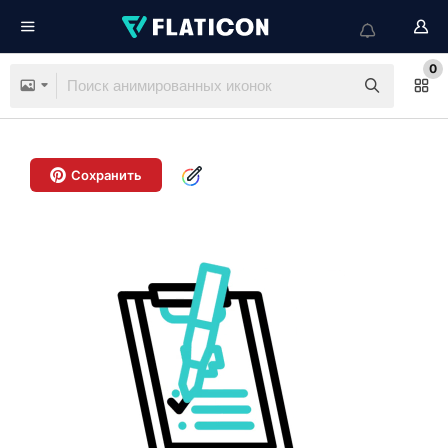
0
Сохранить