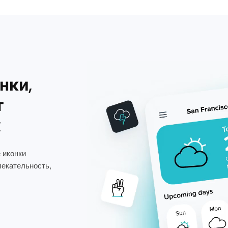
нки,
т
х
 иконки
лекательность,