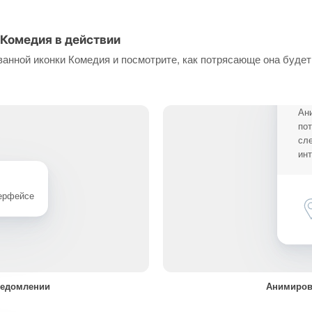
Комедия в действии
анной иконки Комедия и посмотрите, как потрясающе она будет
Ан
по
сл
ин
терфейсе
ведомлении
Анимиров