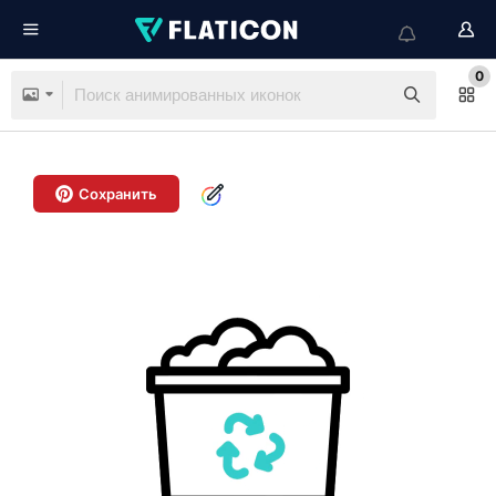
0
Сохранить