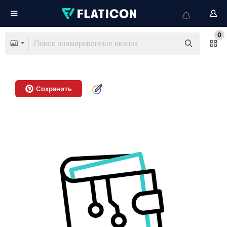
0
Сохранить