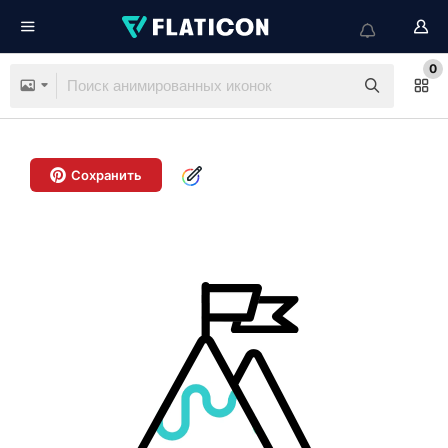
0
Сохранить