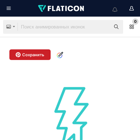
0
Сохранить