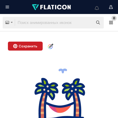
0
Сохранить