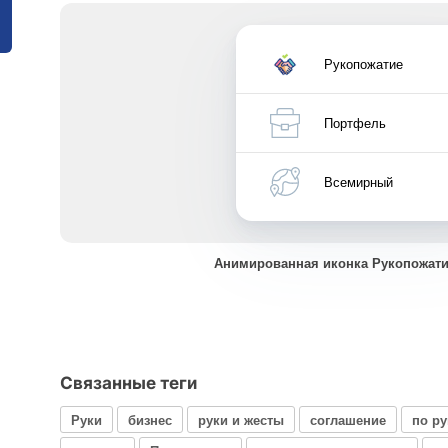
Рукопожатие
Портфель
Всемирный
Анимированная иконка Рукопожати
Связанные теги
Руки
бизнес
руки и жесты
соглашение
по р