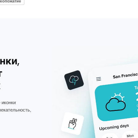
укопожатие
нки,
т
х
 иконки
лекательность,