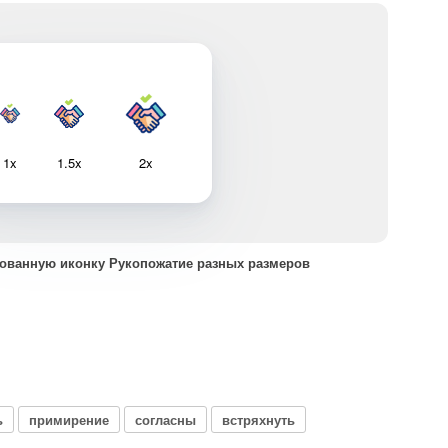
1x
1.5x
2x
ованную иконку Рукопожатие разных размеров
ь
примирение
согласны
встряхнуть