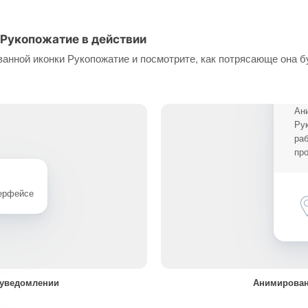
Рукопожатие в действии
анной иконки Рукопожатие и посмотрите, как потрясающе она б
Ан
Ру
ра
про
терфейсе
 уведомлении
Анимирован