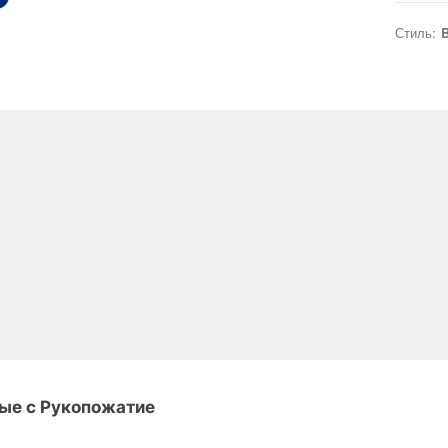
Стиль:
B
ые с Рукопожатие