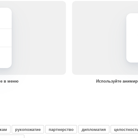
е в меню
Используйте анимир
укам
рукопожатие
партнерство
дипломатия
целостност