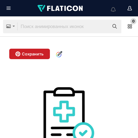
0
Сохранить