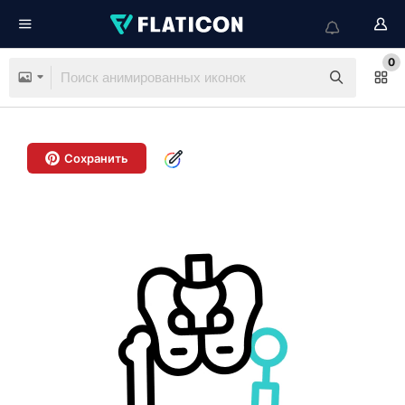
0
Сохранить