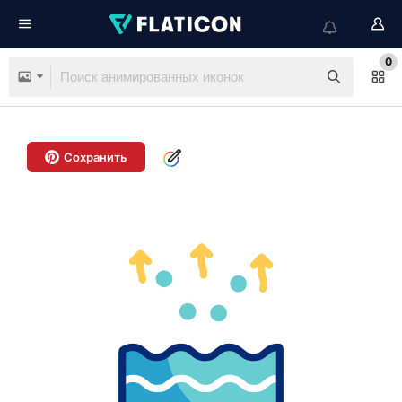
0
Сохранить