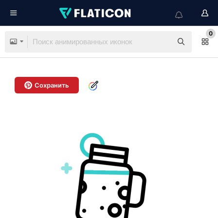
0
Сохранить