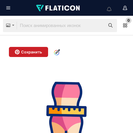
0
Сохранить