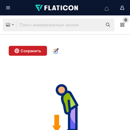
0
Сохранить