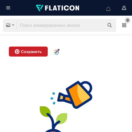
0
Сохранить