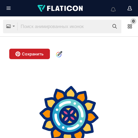
0
Сохранить