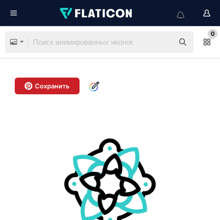
0
Сохранить