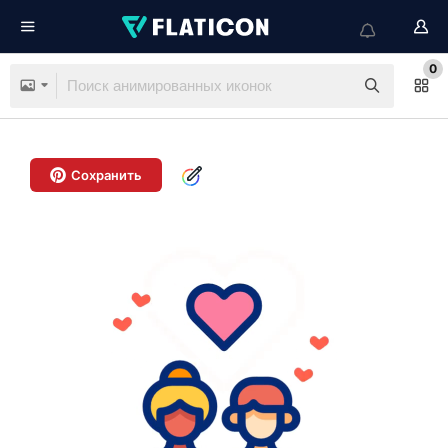
0
Сохранить