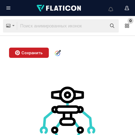
0
Сохранить