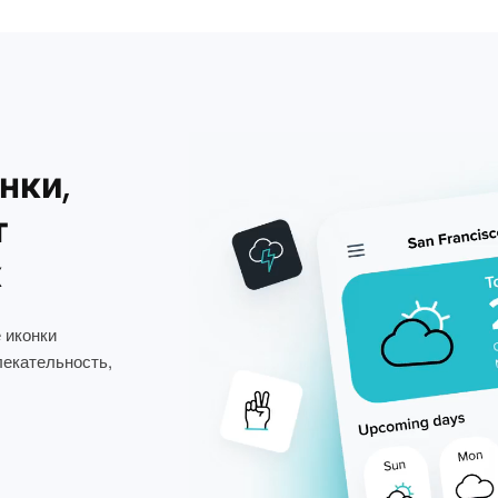
нки,
т
х
 иконки
лекательность,