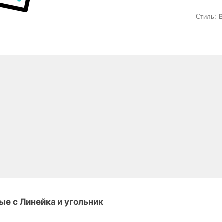
Стиль:
B
е с Линейка и угольник