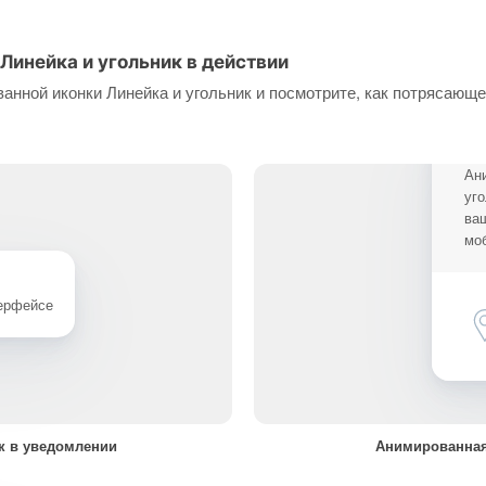
Линейка и угольник в действии
нной иконки Линейка и угольник и посмотрите, как потрясающе
Ани
уго
ва
мо
терфейсе
к в уведомлении
Анимированная