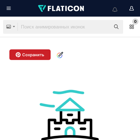
0
Сохранить