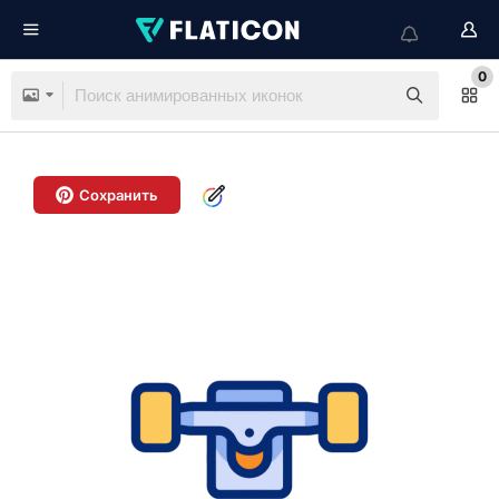
0
Сохранить