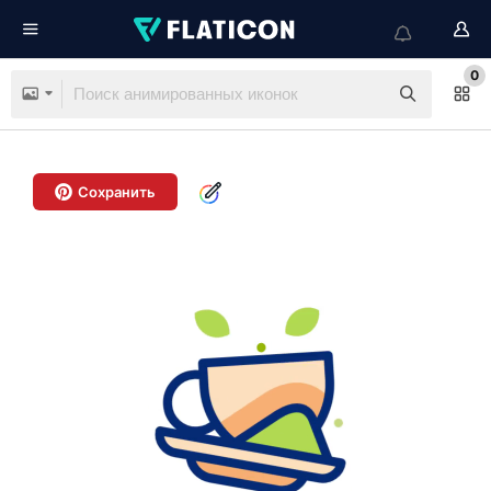
0
Сохранить