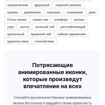
органический
здоровый
горячий напиток
кружка
церемония
порошок
освежение
дзен
Стиль жизни
чашка чая
комфорт
ритуал
утро
матча
зеленый чай
расслабляющий
ароматный
травяной чай
чайная церемония
удовольствие
спокойствие
Потрясающие
анимированные иконки,
которые произведут
впечатление на всех
Скачайте высококачественные анимированные
иконки бесплатно и придайте своим проектам ту