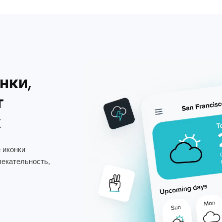
нки,
т
х
 иконки
лекательность,