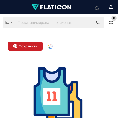
0
Сохранить