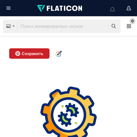
0
Сохранить