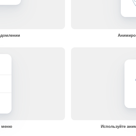
едомлении
Анимиро
в меню
Используйте ани