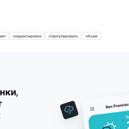
ант
корректировка
отрегулировать
объем
нки,
т
х