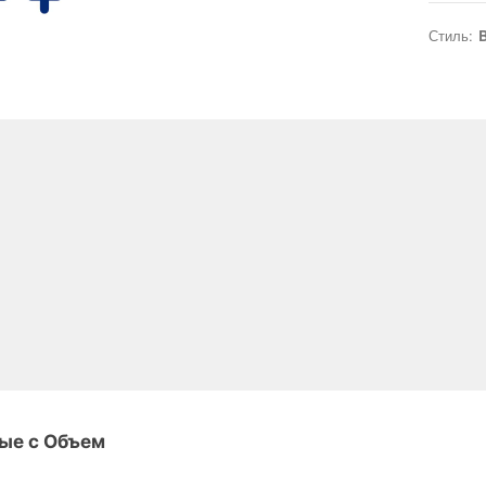
Стиль:
B
ые с Объем