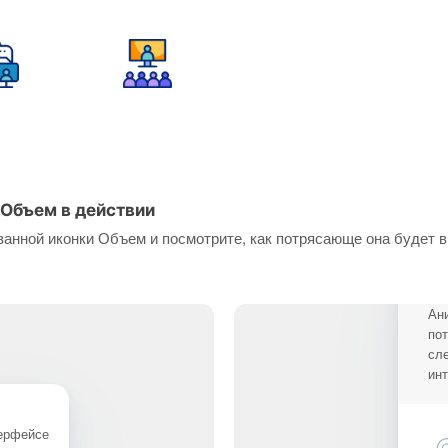
Объем в действии
анной иконки Объем и посмотрите, как потрясающе она будет в
Ан
по
сл
ин
терфейсе