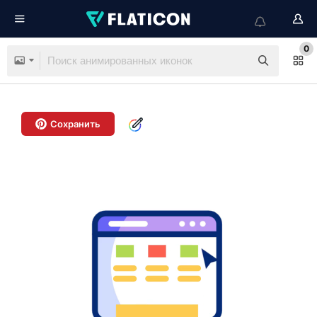
0
Сохранить