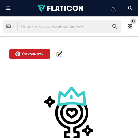
0
Сохранить