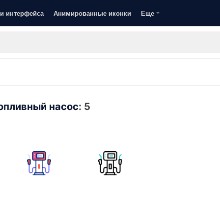
и интерфейса
Анимированные иконки
Еще
опливный насос
:
5