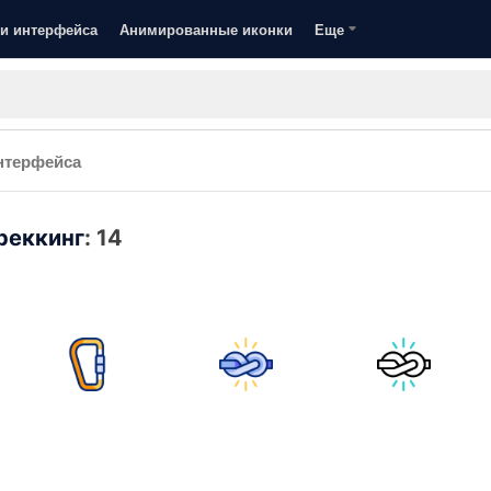
и интерфейса
Анимированные иконки
Еще
нтерфейса
реккинг
:
14