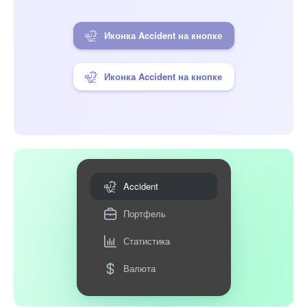
Иконка Accident на кнопке
Иконка Accident на кнопке
Accident
Портфель
Статистика
Валюта