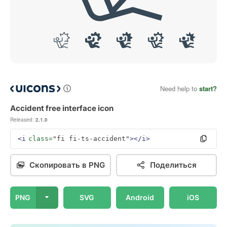
Need help to
start?
Accident free interface icon
Released:
2.1.0
<i
class=
"fi fi-ts-accident"
></i>
Скопировать в PNG
Поделиться
PNG
SVG
Android
iOS