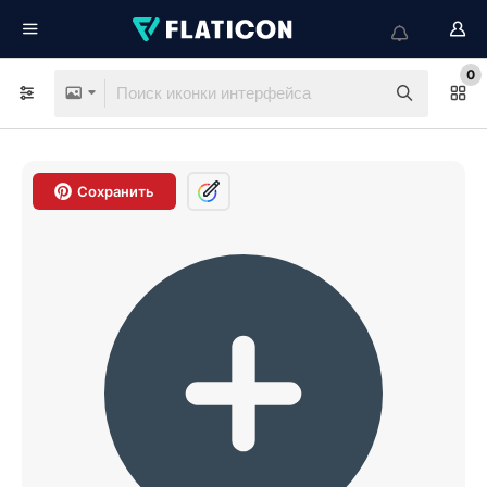
0
Сохранить