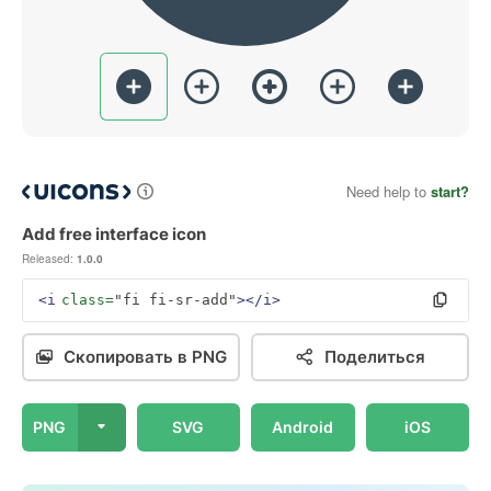
Need help to
start?
Add free interface icon
Released:
1.0.0
<i
class=
"fi fi-sr-add"
></i>
Скопировать в PNG
Поделиться
PNG
SVG
Android
iOS