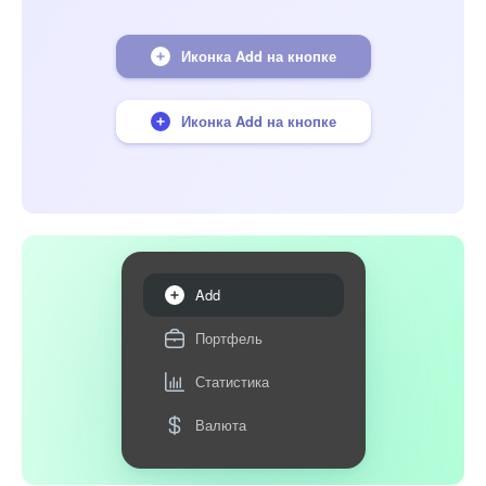
Иконка Add на кнопке
Иконка Add на кнопке
Add
Портфель
Статистика
Валюта