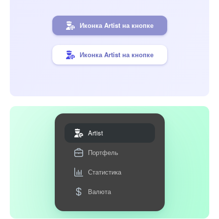
Иконка Artist на кнопке
Иконка Artist на кнопке
Artist
Портфель
Статистика
Валюта