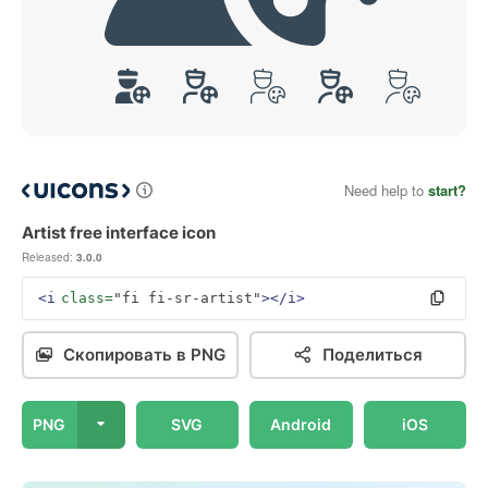
Need help to
start?
Artist free interface icon
Released:
3.0.0
<i
class=
"fi fi-sr-artist"
></i>
Скопировать в PNG
Поделиться
PNG
SVG
Android
iOS