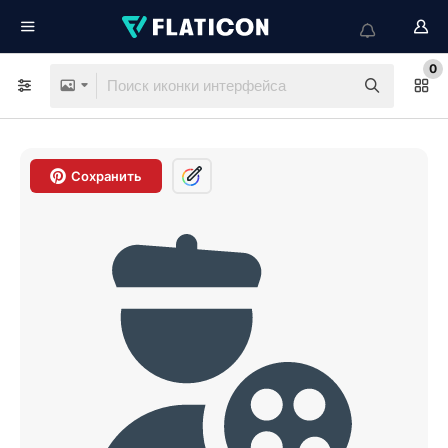
0
Сохранить