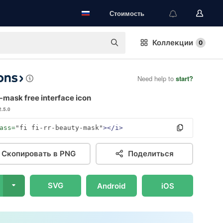
Стоимость
Коллекции
0
Need help to
start?
-mask free interface icon
2.5.0
ass=
"fi fi-rr-beauty-mask"
></i>
Скопировать в PNG
Поделиться
SVG
Android
iOS