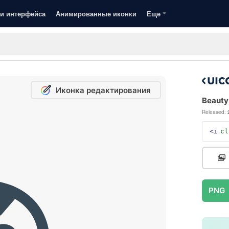
и интерфейса
Анимированные иконки
Еще
Иконка редактирования
Beauty
Released:
<i
cl
PNG