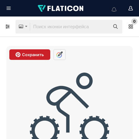
0
Сохранить