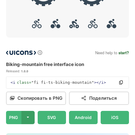
Need help to
start?
Biking-mountain free interface icon
Released:
1.0.0
<i
class=
"fi fi-ts-biking-mountain"
></i>
Скопировать в PNG
Поделиться
PNG
SVG
Android
iOS